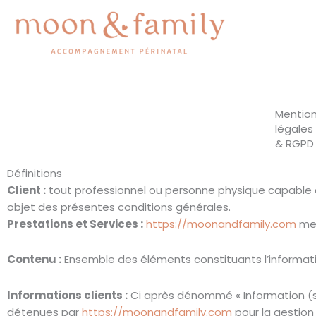
Aller
au
contenu
Mentio
légales
& RGPD
Définitions
Client :
tout professionnel ou personne physique capable au 
objet des présentes conditions générales.
Prestations et Services :
https://moonandfamily.com
met
Contenu :
Ensemble des éléments constituants l’informati
Informations clients :
Ci après dénommé « Information (s)
détenues par
https://moonandfamily.com
pour la gestion 