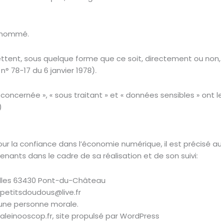
usnommé.
ttent, sous quelque forme que ce soit, directement ou non, 
 n° 78-17 du 6 janvier 1978).
oncernée », « sous traitant » et « données sensibles » ont l
)
 pour la confiance dans l’économie numérique, il est précisé au
venants dans le cadre de sa réalisation et de son suivi:
ailles 63430 Pont-du-Château
spetitsdoudous@live.fr
 une personne morale.
aleinooscop.fr, site propulsé par WordPress