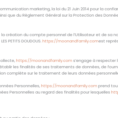
mmunication marketing, la loi du 21 Juin 2014 pour la confi
ainsi que du Règlement Général sur la Protection des Donnée
a création du compte personnel de l’Utilisateur et de sa navi
: LES PETITS DOUDOUS.
https://moonandfamily.com
est repré
ollecte,
https://moonandfamily.com
s’engage à respecter l
établir les finalités de ses traitements de données, de fourni
tion complète sur le traitement de leurs données personnelle
onnées Personnelles,
https://moonandfamily.com
prend tou
nées Personnelles au regard des finalités pour lesquelles
htt