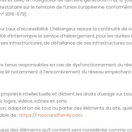
estataire sur le territoire de l’Union Européenne conformém
n° 2016-679)
eur taux d’accessibilité. L’hébergeur assure la continuité de s
bilité d’interrompre le service d’hébergement pour les durées 
 infrastructures, de défaillance de ses infrastructures ou s
re tenus responsables en cas de dysfonctionnement du rése
nie lié notamment à l’encombrement du réseau empêchant l
 propriété intellectuelle et détient les droits d’usage sur to
 logos, vidéos, icônes et sons.
ion, adaptation de tout ou partie des éléments du site, quel
lable de :
https://moonandfamily.com
.
conque des éléments qu’il contient sera considérée comme c