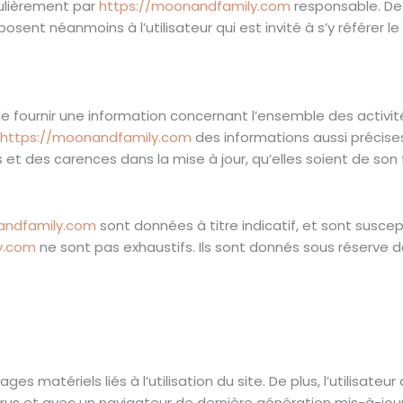
gulièrement par
https://moonandfamily.com
responsable. De
ent néanmoins à l’utilisateur qui est invité à s’y référer le
e fournir une information concernant l’ensemble des activité
https://moonandfamily.com
des informations aussi précises 
et des carences dans la mise à jour, qu’elles soient de son f
andfamily.com
sont données à titre indicatif, et sont suscepti
y.com
ne sont pas exhaustifs. Ils sont donnés sous réserve 
 matériels liés à l’utilisation du site. De plus, l’utilisateu
virus et avec un navigateur de dernière génération mis-à-jou