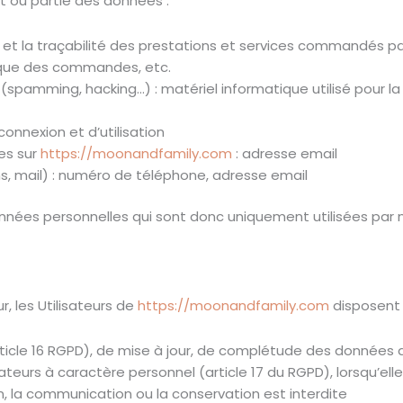
ut ou partie des données :
n et la traçabilité des prestations et services commandés par
orique des commandes, etc.
(spamming, hacking…) : matériel informatique utilisé pour la 
connexion et d’utilisation
es sur
https://moonandfamily.com
: adresse email
mail) : numéro de téléphone, adresse email
nées personnelles qui sont donc uniquement utilisées par n
 les Utilisateurs de
https://moonandfamily.com
disposent d
article 16 RGPD), de mise à jour, de complétude des données d
teurs à caractère personnel (article 17 du RGPD), lorsqu’ell
ion, la communication ou la conservation est interdite