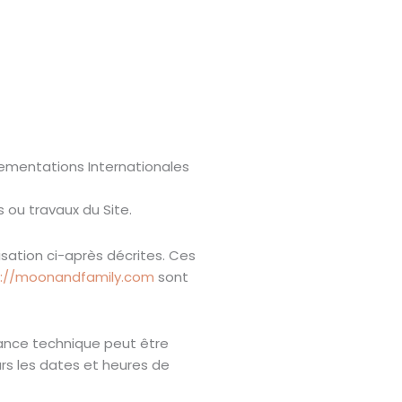
glementations Internationales
 ou travaux du Site.
isation ci-après décrites. Ces
s://moonandfamily.com
sont
nance technique peut être
urs les dates et heures de